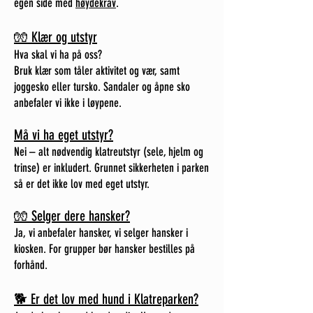
egen side med
høydekrav
.
🧤 Klær og utstyr
Hva skal vi ha på oss?
Bruk klær som tåler aktivitet og vær, samt
joggesko eller tursko. Sandaler og åpne sko
anbefaler vi ikke i løypene.
Må vi ha eget utstyr?
Nei – alt nødvendig klatreutstyr (sele, hjelm og
trinse) er inkludert. Grunnet sikkerheten i parken
så er det ikke lov med eget utstyr.
🧤 Selger dere hansker?
Ja, vi anbefaler hansker, vi selger hansker i
kiosken. For grupper bør hansker bestilles på
forhånd.
🐕 Er det lov med hund i Klatreparken?