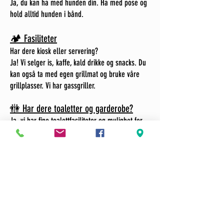
Ja, du kan ha med hunden din. Ha med pose og
hold alltid hunden i bånd.
🏕️ Fasiliteter
Har dere kiosk eller servering?
Ja! Vi selger is, kaffe, kald drikke og snacks. Du
kan også ta med egen grillmat og bruke våre
grillplasser. Vi har gassgriller.
🚻 Har dere toaletter og garderobe?
Ja, vi har fine toalettfasiliteter og mulighet for
klesskift. Vi har også eget handikapptoalett med
stellebord.
🅿️ Er det parkering?
Ja, vi har gratis parkering rett ved parken. El-
bilen kan du lade på Svinesundsparken, kun 7
minutter kjøring fra Klatreparken.