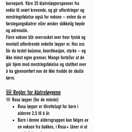
barnepark. Våre 25 klatreløyperspenner fra
enkle til svært krevende, og gir utfordringer og
mestringsfølelse også for voksne – enten du er
førstegangsklatrer eller ønsker skikkelig høyde
og adrenalin.
Flere voksne blir overrasket over hvor fysisk og
mentalt utfordrende enkelte løyper er. Hos oss
får du testet balanse, koordinasjon, styrke – og
ikke minst egne grenser. Mange forteller at de
går hjem med mestringsfølelse og stolthet over
å ha gjennomført noe de ikke trodde de skulle
tørre.
🎒 Regler for klatreløypene
🌸 Rosa løyper (for de minste)
Rosa løyper er tilrettelagt for barn i
alderen 2,5 til 6 år.
Barn i denne aldersgruppen kan følges av
en voksen fra bakken, i Rosa+ låner vi ut