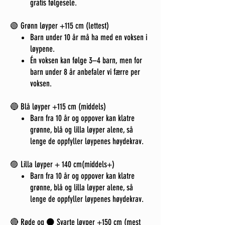
gratis følgesele.
🟢 Grønn løyper +115 cm (lettest)
Barn under 10 år må ha med en voksen i
løypene.
Én voksen kan følge 3–4 barn, men for
barn under 8 år anbefaler vi færre per
voksen.
🔵 Blå løyper +115 cm (middels)
Barn fra 10 år og oppover kan klatre
grønne, blå og lilla løyper alene, så
lenge de oppfyller løypenes høydekrav.
🟣 Lilla løyper + 140 cm(middels+)
Barn fra 10 år og oppover kan klatre
grønne, blå og lilla løyper alene, så
lenge de oppfyller løypenes høydekrav.
🔴 Røde og ⚫ Svarte løyper +150 cm (mest