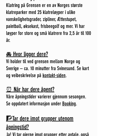
Klatring på Grensen er en av Norges største
klatreparker med 25 klatreløyper i ulike
vanskelighetsgrader, zipliner, Ættestupet,
paintball, øksekast, frisbeegolf og mer. Vi har
løyper for store og små klatrere fra 2,5 år til 100
år.
🚘 Hvor ligger dere?
Vi holder til ved grensen mellom Norge og
Sverige – ca. 10 minutter fra Svinesund. Se kart
og veibeskrivelse på
kontakt-siden
.
⏰ Når har dere åpent?
Våre åpningstider varierer gjennom sesongen.
Se oppdatert informasjon under
Booking
.
🧗Tar dere imot grupper utenom
åpningstid?
Ja! Vi tar gjerne imot grupper etter avtale, også