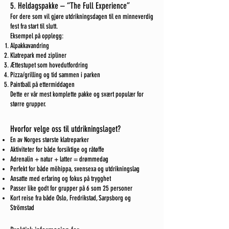
5. Heldagspakke – “The Full Experience”
For dere som vil gjøre utdrikningsdagen til en minneverdig
fest fra start til slutt.
Eksempel på opplegg:
Alpakkavandring
Klatrepark med zipliner
Ættestupet som hovedutfordring
Pizza/grilling og tid sammen i parken
Paintball på ettermiddagen
Dette er vår mest komplette pakke og svært populær for
større grupper.
Hvorfor velge oss til utdrikningslaget?
En av Norges største klatreparker
Aktiviteter for både forsiktige og råtøffe
Adrenalin + natur + latter = drømmedag
Perfekt for både möhippa, svensexa og utdrikningslag
Ansatte med erfaring og fokus på trygghet
Passer like godt for grupper på 6 som 25 personer
Kort reise fra både Oslo, Fredrikstad, Sarpsborg og
Strömstad