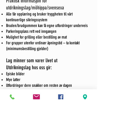
Praktisk informasjon for
utdrikningslag/möhippa/svensexa
Alle får opplæring og bruker tryggheten til vårt
kontinuerlige sikringssystem
Bruden/brudgommen kan få egne utfordringer underveis
Parkeringsplass rett ved inngangen
Mulighet for grilling eller bestilling av mat
For grupper utenfor ordinær åpningstid – ta kontakt
(minimumsbestilling gjelder)
Lag minner som varer livet ut
Utdrikningslag hos oss gir:
Episke bilder
Mye latter
Utfordringer dere snakker om resten av dagen
Opplevelser som passer alle nivåer
Ingen må være supertrent – alt tilpasses gruppa.
Klar for å booke utdrikningslaget?
Send oss en forespørsel med:
Dato
Antall personer
Hvilke aktiviteter dere ønsker