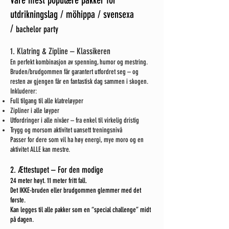
Våre mest populære pakker for
utdrikningslag / möhippa / svensexa
/
bachelor party
1. Klatring & Zipline – Klassikeren
En perfekt kombinasjon av spenning, humor og mestring.
Bruden/brudgommen får garantert utfordret seg – og
resten av gjengen får en fantastisk dag sammen i skogen.
Inkluderer:
Full tilgang til alle klatreløyper
Zipliner i alle løyper
Utfordringer i alle nivåer – fra enkel til virkelig dristig
Trygg og morsom aktivitet uansett treningsnivå
Passer for dere som vil ha høy energi, mye moro og en
aktivitet ALLE kan mestre.
2. Ættestupet – For den modige
24 meter høyt. 11 meter fritt fall.
Det IKKE-bruden eller brudgommen glemmer med det
første.
Kan legges til alle pakker som en “special challenge” midt
på dagen.