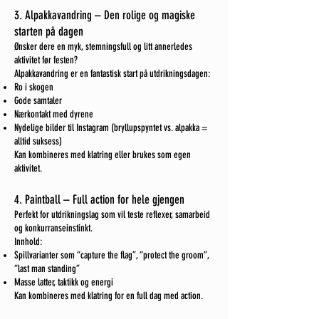
3. Alpakkavandring – Den rolige og magiske
starten på dagen
Ønsker dere en myk, stemningsfull og litt annerledes
aktivitet før festen?
Alpakkavandring er en fantastisk start på utdrikningsdagen:
Ro i skogen
Gode samtaler
Nærkontakt med dyrene
Nydelige bilder til Instagram (bryllupspyntet vs. alpakka =
alltid suksess)
Kan kombineres med klatring eller brukes som egen
aktivitet.
4. Paintball – Full action for hele gjengen
Perfekt for utdrikningslag som vil teste reflexer, samarbeid
og konkurranseinstinkt.
Innhold:
Spillvarianter som “capture the flag”, “protect the groom”,
“last man standing”
Masse latter, taktikk og energi
Kan kombineres med klatring for en full dag med action.