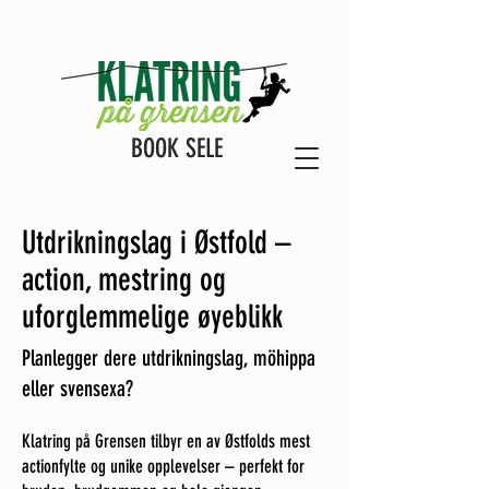
BOOK SELE
Utdrikningslag i Østfold –
action, mestring og
uforglemmelige øyeblikk
Planlegger dere utdrikningslag, möhippa
eller svensexa?
Klatring på Grensen tilbyr en av Østfolds mest
actionfylte og unike opplevelser – perfekt for