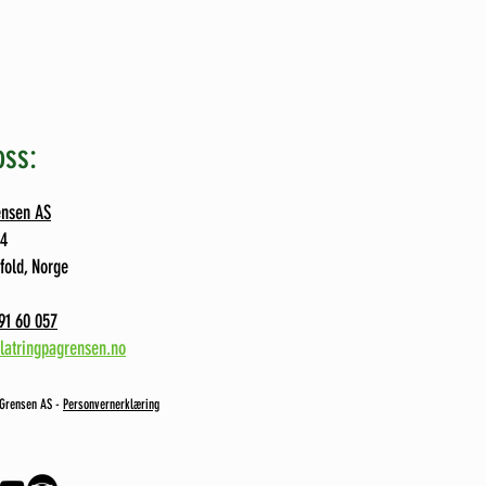
oss:
ensen AS
74
fold, Norge
91 60 057
latringpagrensen.no
 Grensen AS -
Personvernerklæring