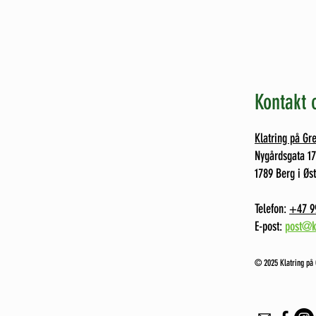
Kontakt 
Klatring på Gr
Nygårdsgata 1
1789 Berg i Øst
Telefon:
+47 9
E-post:
post@k
©️ 2025 Klatring på